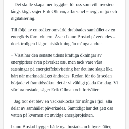
– Det skulle skapa mer trygghet för oss som vill investera
långsiktigt, säger Erik Ollman, affärschef energi, miljö och
digitalisering.
Till följd av en osäker omvärld drabbades samhället av en
energikris förra vintern. Även Ikano Bostad påverkades –
dock troligen i lägre utsträckning än många andra:
– Visst har den senaste tidens kraftiga ökningar av
energipriser även påverkat oss, men tack vare våra
satsningar på energieffektivisering har det inte slagit lika
hårt när marknadsläget ändrades. Redan för tio år sedan
började vi framtidssäkra, det är vi väldigt glada för idag. Vi
står bra rustade, säger Erik Ollman och fortsätter:
– Jag tror det blev en väckarklocka för många i fjol, alla
delar av samhället påverkades. Samtidigt har det gett oss
vatten på kvarnen att utvidga energiprojekten.
Ikano Bostad bygger både nya bostads- och hyresrätter,