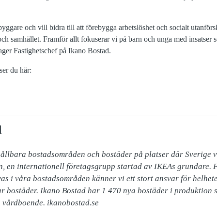
yggare och vill bidra till att förebygga arbetslöshet och socialt utanfö
ch samhället. Framför allt fokuserar vi på barn och unga med insatser 
iager Fastighetschef på Ikano Bostad.
ser du här:
d
hållbara bostadsområden och bostäder på platser där Sverige v
, en internationell företagsgrupp startad av IKEAs grundare. F
as i våra bostadsområden känner vi ett stort ansvar för helheten
ar bostäder. Ikano Bostad har 1 470 nya bostäder i produktion s
a vårdboende. ikanobostad.se