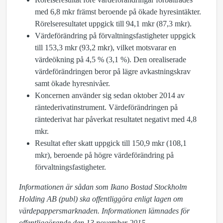
med 6,8 mkr främst beroende på ökade hyresintäkter.
Rörelseresultatet uppgick till 94,1 mkr (87,3 mkr).
Värdeförändring på förvaltningsfastigheter uppgick
till 153,3 mkr (93,2 mkr), vilket motsvarar en
värdeökning på 4,5 % (3,1 %). Den orealiserade
värdeförändringen beror på lägre avkastningskrav
samt ökade hyresnivåer.
Koncernen använder sig sedan oktober 2014 av
räntederivatinstrument. Värdeförändringen på
räntederivat har påverkat resultatet negativt med 4,8
mkr.
Resultat efter skatt uppgick till 150,9 mkr (108,1
mkr), beroende på högre värdeförändring på
förvaltningsfastigheter.
Informationen är sådan som Ikano Bostad Stockholm
Holding AB (publ) ska offentliggöra enligt lagen om
värdepappersmarknaden. Informationen lämnades för
offentliggörande den 13 november 2015.