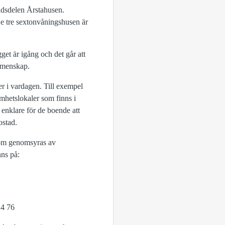
adsdelen Årstahusen.
De tre sextonvåningshusen är
gget är igång och det går att
gemenskap.
er i vardagen. Till exempel
hetslokaler som finns i
 enklare för de boende att
ostad.
som genomsyras av
ns på:
24 76