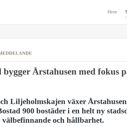
Hem
MEDDELANDE
d bygger Årstahusen med fokus 
och Liljeholmskajen växer Årstahusen
ostad 900 bostäder i en helt ny stads
 välbefinnande och hållbarhet.