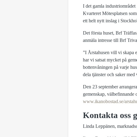
I det gamla industriområdet
Kvarteret Mötesplatsen som 
ett helt nytt inslag i Stockh
Det första huset, Brf Träffas
anmäla intresse till Brf Tr
”I Årstahusen vill vi skapa 
har vi satsat mycket på ge
bottenvåningen på varje hus
dela tjänster och saker me
Den 23 september arrangera
gemenskap, välbefinnande o
www.ikanobostad.se/arstah
Kontakta oss g
Linda Leppänen, marknadso