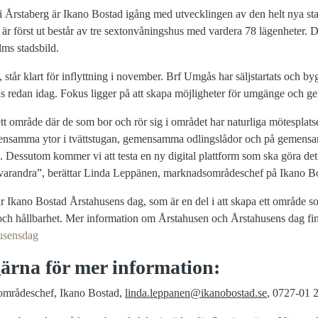
 i Årstaberg är Ikano Bostad igång med utvecklingen av den helt nya st
är först ut består av tre sextonvåningshus med vardera 78 lägenheter. 
olms stadsbild.
, står klart för inflyttning i november. Brf Umgås har säljstartats och by
ivas redan idag. Fokus ligger på att skapa möjligheter för umgänge och 
ett område där de som bor och rör sig i området har naturliga mötesplats
mensamma ytor i tvättstugan, gemensamma odlingslådor och på gemensam
. Dessutom kommer vi att testa en ny digital plattform som ska göra det
d varandra”, berättar Linda Leppänen, marknadsområdeschef på Ikano B
r Ikano Bostad Årstahusens dag, som är en del i att skapa ett område 
ch hållbarhet. Mer information om Årstahusen och Årstahusens dag fin
usensdag
ärna för mer information:
mrådeschef, Ikano Bostad,
linda.leppanen@ikanobostad.se
,
0727-01 