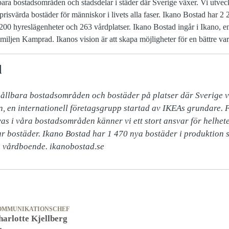
lbara bostadsområden och stadsdelar i städer där Sverige växer. Vi utvec
prisvärda bostäder för människor i livets alla faser. Ikano Bostad har 2
200 hyreslägenheter och 263 vårdplatser. Ikano Bostad ingår i Ikano, en
miljen Kamprad. Ikanos vision är att skapa möjligheter för en bättre va
d
hållbara bostadsområden och bostäder på platser där Sverige v
, en internationell företagsgrupp startad av IKEAs grundare. F
as i våra bostadsområden känner vi ett stort ansvar för helheten
ar bostäder. Ikano Bostad har 1 470 nya bostäder i produktion s
a vårdboende. ikanobostad.se
OMMUNIKATIONSCHEF
harlotte Kjellberg