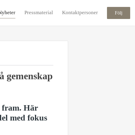
Nyheter
Pressmaterial
Kontaktpersoner
Följ
på gemenskap
 fram. Här
del med fokus