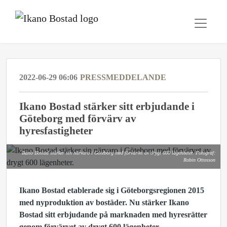
2022-06-29 06:06
PRESSMEDDELANDE
Ikano Bostad stärker sitt erbjudande i
Göteborg med förvärv av
hyresfastigheter
Ikano Bostad stärker sin närvaro i Göteborg med förvärvet av drygt 600 lägenheter. Fotograf:
Robin Ottosson
Ikano Bostad etablerade sig i Göteborgsregionen 2015
med nyproduktion av bostäder. Nu stärker Ikano
Bostad sitt erbjudande på marknaden med hyresrätter
genom förvärvet av drygt 600 lägenheter.