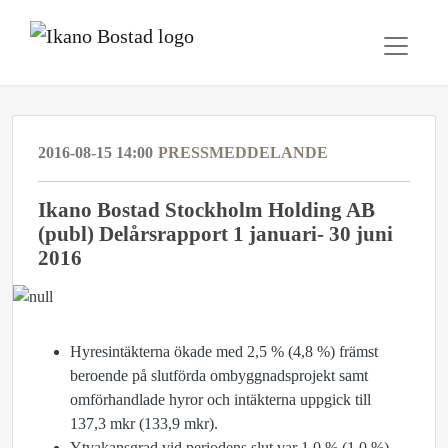
2016-08-15 14:00
PRESSMEDDELANDE
Ikano Bostad Stockholm Holding AB
(publ) Delårsrapport 1 januari- 30 juni
2016
Hyresintäkterna ökade med 2,5 % (4,8 %) främst
beroende på slutförda ombyggnadsprojekt samt
omförhandlade hyror och intäkterna uppgick till
137,3 mkr (133,9 mkr).
Ytvakansgrad vid periodens slut var 1,0 % (1,0 %).