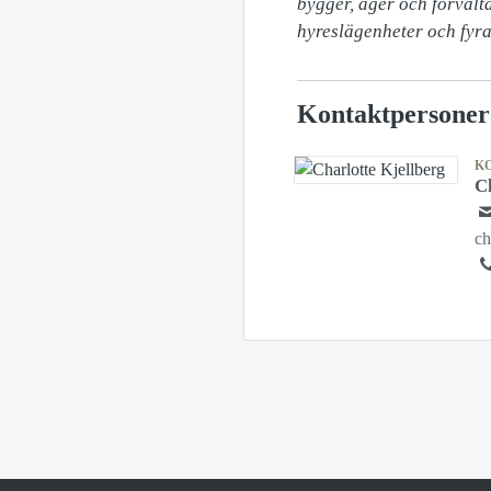
bygger, äger och förvalt
hyreslägenheter och fyr
Kontaktpersoner
K
C
ch