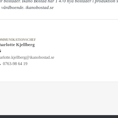
ar bostäder. Ikano Bostad har 1 470 nya bostäder i produktion s
a vårdboende. ikanobostad.se
OMMUNIKATIONSCHEF
harlotte Kjellberg
arlotte.kjellberg@ikanobostad.se
0763-98 64 19