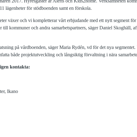
maren 2017. Hyresgäster är Aleris och Kids2home. Verksamheten komme
 11 lägenheter för stödboenden samt en förskola.
eter växer och vi kompletterar vårt erbjudande med ett nytt segment fö
tner till kommuner och andra samarbetspartners, säger Daniel Skoghäll, 
r satsning på vårdboenden, säger Maria Rydén, vd för det nya segmentet
tta både projektutveckling och långsiktig förvaltning i nära samarbe
igen kontakta:
er, Ikano