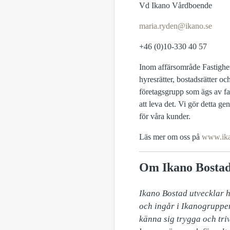
Vd Ikano Vårdboende
maria.ryden@ikano.se
+46 (0)10-330 40 57
Inom affärsområde Fastighet
hyresrätter, bostadsrätter 
företagsgrupp som ägs av fa
att leva det. Vi gör detta g
för våra kunder.
Läs mer om oss på
www.ik
Om Ikano Bosta
​Ikano Bostad utvecklar 
och ingår i Ikanogruppen
känna sig trygga och triv