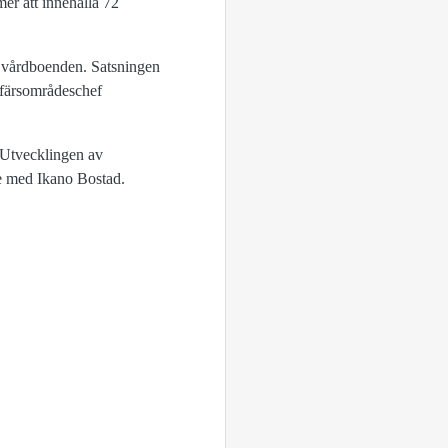
r att innehålla 72
r vårdboenden. Satsningen
affärsområdeschef
. Utvecklingen av
te med Ikano Bostad.