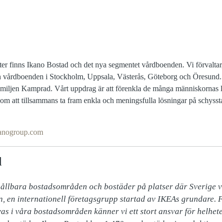
er finns Ikano Bostad och det nya segmentet vårdboenden. Vi förvaltar
och vårdboenden i Stockholm, Uppsala, Västerås, Göteborg och Öresund. 
miljen Kamprad. Vårt uppdrag är att förenkla de många människornas li
enom att tillsammans ta fram enkla och meningsfulla lösningar på schysst
anogroup.com
d
hållbara bostadsområden och bostäder på platser där Sverige v
, en internationell företagsgrupp startad av IKEAs grundare. F
as i våra bostadsområden känner vi ett stort ansvar för helheten