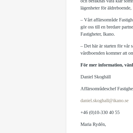
och beräknas vara klar som
lägenheter för äldreboende,
– Vårt affärsområde Fastigh
gör oss till en bredare par
Fastigheter, Ikano.
– Det här är starten för vå
vårdboenden kommer att omfa
För mer information, vänl
Daniel Skoghäll
Affärsområdeschef Fastighet
daniel.skoghall@ikano.se
+46 (0)10-330 40 55
Maria Rydén,