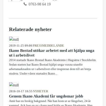
0763-98 64 19
Relaterade nyheter
2019-11-25 09:00
PRESSMEDDELANDE
Ikano Bostad utökar arbetet med att hjälpa unga
ut i arbetslivet
2014 startade Ikano Bostad Ikano Akademin i Hagsätra i Stockholm.
Sedan starten har Ikano Bostad hjälpt unga vuxna utanför
arbetsmarknaden ut i arbetslivet eller inspirerat dem till att börja
studera. Under våren startades Ikano...
2016-10-17 10:55
NYHETER
Genom Ikano Akademi får ungdomar jobb
Amir har en brokig bakgrund. När han kom ut ur fängelset, 24 år
gammal, fick han en ny chans med hjälp av Ikano Akademin. Han