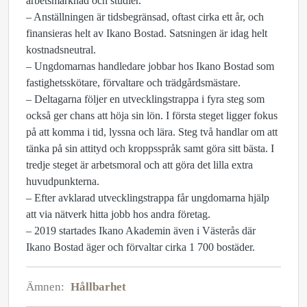
arbetsmarknad och studier.
– Anställningen är tidsbegränsad, oftast cirka ett år, och
finansieras helt av Ikano Bostad. Satsningen är idag helt
kostnadsneutral.
– Ungdomarnas handledare jobbar hos Ikano Bostad som
fastighetsskötare, förvaltare och trädgårdsmästare.
– Deltagarna följer en utvecklingstrappa i fyra steg som
också ger chans att höja sin lön. I första steget ligger fokus
på att komma i tid, lyssna och lära. Steg två handlar om att
tänka på sin attityd och kroppsspråk samt göra sitt bästa. I
tredje steget är arbetsmoral och att göra det lilla extra
huvudpunkterna.
– Efter avklarad utvecklingstrappa får ungdomarna hjälp
att via nätverk hitta jobb hos andra företag.
– 2019 startades Ikano Akademin även i Västerås där
Ikano Bostad äger och förvaltar cirka 1 700 bostäder.
Ämnen:
Hållbarhet